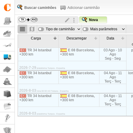
Buscar caminhões
Adicionar caminhão
Nova
Tipo de caminhão
Mais parâmetros
Carga
Descarregar
Data
TR 34 Istanbul
E 08 Barcelona,
03 Ago - 10
+300 km
+300 km
Ago
Seg - Seg
2026-7-29
plataforma Turquia - Espanha
TR 34 Istanbul
E 08 Barcelona,
04 Ago - 11
lo
+300 km
+300 km
Ago
Terç - Terç
2026-8-03
lona 82-92 m3 Turquia - Espanha
TR 34 Istanbul
E 08 Barcelona,
04 Ago - 11
+300 km
+300 km
Ago
Terç - Terç
2026-8-03
plataforma Turquia - Espanha