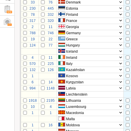
33
76
Denmark
230
445
Estonia
78
332
Finland
317
320
France
2
11
Georgia
788
746
Germany
19
22
Greece
124
77
Hungary
Iceland
4
11
Ireland
570
225
Italy
132
126
Kazakhstan
1
Kosovo
6
14
Kyrgyzstan
994
1148
Latvia
Liechtenstein
1918
2195
Lithuania
10
4
Luxembourg
1
1
Macedonia
Malta
1
16
Moldova