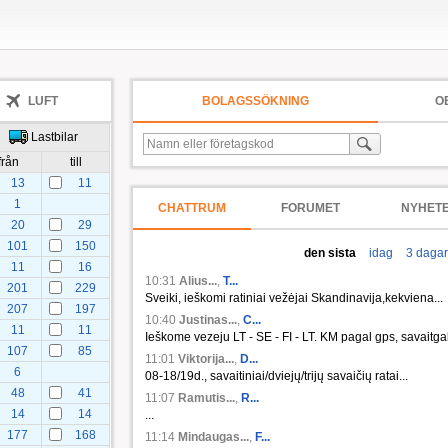
LUFT
BOLAGSSÖKNING
O
Lastbilar
från
till
13
11
1
CHATTRUM
FORUMET
NYHET
20
29
101
150
den sista
idag
3 dagar
11
16
10:31
Alius...
,
T...
201
229
Sveiki, ieškomi ratiniai vežėjai Skandinavija,kekviena...
207
197
10:40
Justinas...
,
C...
11
11
Ieškome vezeju LT - SE - FI - LT. KM pagal gps, savaitgali
107
85
11:01
Viktorija...
,
D...
6
08-18/19d., savaitiniai/dviejų/trijų savaičių ratai...
48
41
11:07
Ramutis...
,
R...
14
14
...
177
168
11:14
Mindaugas...
,
F...