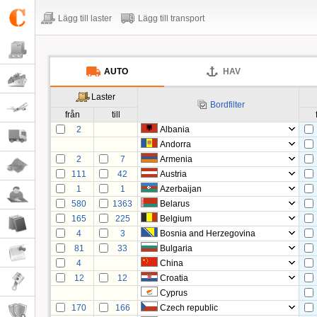
Lägg till laster
Lägg till transport
AUTO
HAV
Laster
Bordfilter
från
till
2
Albania
Andorra
2
7
Armenia
111
42
Austria
1
1
Azerbaijan
580
1363
Belarus
165
225
Belgium
4
3
Bosnia and Herzegovina
81
33
Bulgaria
4
China
12
12
Croatia
Cyprus
170
166
Czech republic