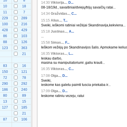
10
8
14:30
Viktorija...
,
D...
10
18
08-18/19d., savaitiniai/dviejų/trijų savaičių ratai...
11
7
14:34
Gražvidas...
,
C...
229
289
15:15
Alius...
,
T...
100
216
Sveiki, ieškomi ratiniai vežėjai Skandinavija,kekviena...
428
429
15:18
Justinas...
,
A...
86
103
...
88
126
15:58
Simas...
,
F...
Ieškom vežėjų po Skandinavijos šalis. Apmokame kelius.
123
363
16:35
Viktoras...
,
L...
21
Ieskau darbo,
masina su manipuliatoriumi ,galiu krauti...
83
16
16:35
Viktoras...
,
C...
150
121
17:08
Olga...
,
D...
72
78
Sveiki,
290
292
ieskome kas galetu paimti tuscia priekaba ir...
186
240
17:09
Olga...
,
D...
80
89
Ieskome ratiniu vezeju, ratui
13
15
127
185
21
87
106