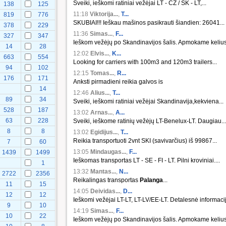
Sveiki, ieškomi ratiniai vežėjai LT - CZ / SK - LT,...
138
125
11:18
Viktorija...
,
T...
819
776
SKUBIAI!!! Ieškau mašinos pasikrauti šiandien: 26041...
378
229
11:36
Simas...
,
F...
327
347
Ieškom vežėjų po Skandinavijos šalis. Apmokame kelius.
14
28
12:02
Elvis...
,
K...
663
554
Looking for carriers with 100m3 and 120m3 trailers...
94
102
12:15
Tomas...
,
R...
176
171
Anksti pirmadieni reikia galvos is
14
12:46
Alius...
,
T...
89
34
Sveiki, ieškomi ratiniai vežėjai Skandinavija,kekviena...
528
187
13:02
Arnas...
,
A...
63
228
Sveiki, ieškome ratinių vežėjų LT-Benelux-LT. Daugiau...
8
8
13:02
Egidijus...
,
T...
Reikia transportuoti 2vnt SKI (savivarčius) iš 99867...
7
60
13:05
Mindaugas...
,
F...
1439
1499
Ieškomas transportas LT - SE - FI - LT. Pilni kroviniai....
1
13:32
Mantas...
,
N...
2722
2356
Reikalingas transportas
Palanga
...
11
15
14:05
Deividas...
,
D...
12
12
Ieškomi vežėjai LT-LT, LT-LV/EE-LT. Detalesnė informacij
9
10
14:19
Simas...
,
F...
10
22
Ieškom vežėjų po Skandinavijos šalis. Apmokame kelius.