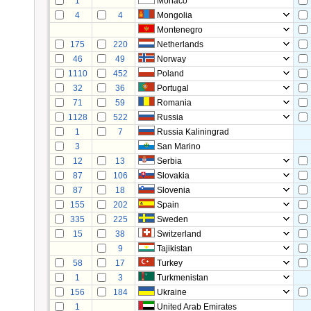
1
Monaco
4
4
Mongolia
Montenegro
175
220
Netherlands
46
49
Norway
1110
452
Poland
32
36
Portugal
71
59
Romania
1128
522
Russia
1
7
Russia Kaliningrad
3
San Marino
12
13
Serbia
87
106
Slovakia
87
18
Slovenia
155
202
Spain
335
225
Sweden
15
38
Switzerland
9
Tajikistan
58
17
Turkey
1
3
Turkmenistan
156
184
Ukraine
1
United Arab Emirates