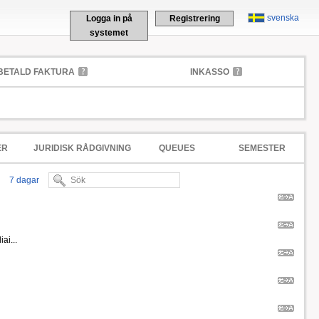
svenska
Logga in på
Registrering
systemet
BETALD FAKTURA
INKASSO
ER
JURIDISK RÅDGIVNING
QUEUES
SEMESTER
7 dagar
ai...