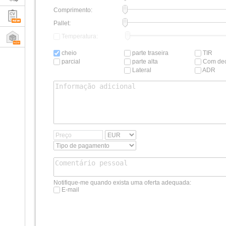
Comprimento:
Pallet:
Temperatura:
cheio
parte traseira
TIR
parcial
parte alta
Com dec
Lateral
ADR
Notifique-me quando exista uma oferta adequada:
E-mail