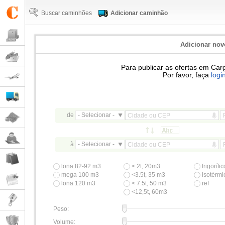
Buscar caminhões
Adicionar caminhão
Adicionar no
Para publicar as ofertas em Carg
Por favor, faça
logi
de
- Selecionar -
à
- Selecionar -
lona 82-92 m3
< 2t, 20m3
frigorífi
mega 100 m3
<3.5t, 35 m3
isotérmi
lona 120 m3
< 7.5t, 50 m3
ref
<12,5t, 60m3
Peso:
Volume: