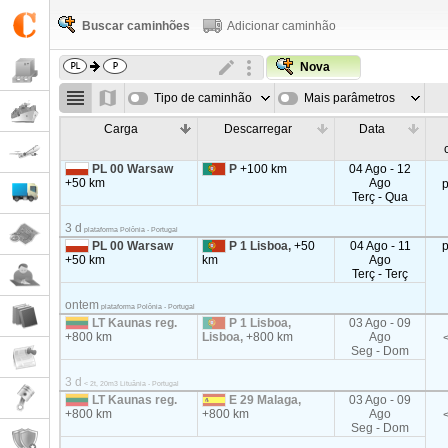
Buscar caminhões
Adicionar caminhão
Nova
Tipo de caminhão
Mais parâmetros
Carga
Descarregar
Data
PL 00 Warsaw
P
+100 km
04 Ago - 12
+50 km
Ago
Terç - Qua
3 d
plataforma Polônia - Portugal
PL 00 Warsaw
P 1 Lisboa,
+50
04 Ago - 11
+50 km
km
Ago
Terç - Terç
ontem
plataforma Polônia - Portugal
LT Kaunas reg.
P 1 Lisboa,
03 Ago - 09
+800 km
Lisboa,
+800 km
Ago
Seg - Dom
3 d
< 2t, 20m3 Lituânia - Portugal
LT Kaunas reg.
E 29 Malaga,
03 Ago - 09
+800 km
+800 km
Ago
Seg - Dom