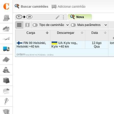
Buscar caminhões
Adicionar caminhão
Nova
Tipo de caminhão
Mais parâmetros
Carga
Descarregar
Data
FIN 00 Helsinki,
UA Kyiv reg.,
12 Ago
lo
Helsinki
+40 km
Kyiv
+40 km
Qua
ontem
lona 82-92 m3 Finlândia - Ucrânia