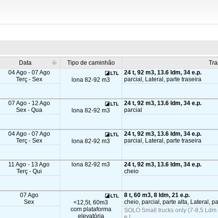
Data
Tipo de caminhão
Tra
04 Ago - 07 Ago
24 t, 92 m3, 13.6 ldm, 34 e.p.
Terç - Sex
parcial, Lateral, parte traseira
lona 82-92 m3
07 Ago - 12 Ago
24 t, 92 m3, 13.6 ldm, 34 e.p.
Sex - Qua
parcial
lona 82-92 m3
04 Ago - 07 Ago
24 t, 92 m3, 13.6 ldm, 34 e.p.
Terç - Sex
parcial, Lateral, parte traseira
lona 82-92 m3
11 Ago - 13 Ago
lona 82-92 m3
24 t, 92 m3, 13.6 ldm, 34 e.p.
Terç - Qui
cheio
07 Ago
8 t, 60 m3, 8 ldm, 21 e.p.
Sex
cheio, parcial, parte alta, Lateral, pa
<12,5t, 60m3
com plataforma
SOLO Small trucks only (7-8,5 Ldm t
elevatória
e !