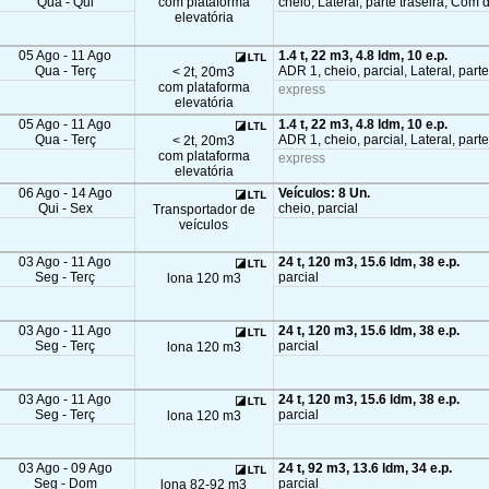
Qua - Qui
com plataforma
cheio, Lateral, parte traseira, Com
elevatória
05 Ago - 11 Ago
1.4 t, 22 m3, 4.8 ldm, 10 e.p.
Qua - Terç
ADR 1, cheio, parcial, Lateral, par
< 2t, 20m3
com plataforma
express
elevatória
05 Ago - 11 Ago
1.4 t, 22 m3, 4.8 ldm, 10 e.p.
Qua - Terç
ADR 1, cheio, parcial, Lateral, par
< 2t, 20m3
com plataforma
express
elevatória
06 Ago - 14 Ago
Veículos: 8 Un.
Qui - Sex
cheio, parcial
Transportador de
veículos
03 Ago - 11 Ago
24 t, 120 m3, 15.6 ldm, 38 e.p.
Seg - Terç
parcial
lona 120 m3
03 Ago - 11 Ago
24 t, 120 m3, 15.6 ldm, 38 e.p.
Seg - Terç
parcial
lona 120 m3
03 Ago - 11 Ago
24 t, 120 m3, 15.6 ldm, 38 e.p.
Seg - Terç
parcial
lona 120 m3
03 Ago - 09 Ago
24 t, 92 m3, 13.6 ldm, 34 e.p.
Seg - Dom
parcial
lona 82-92 m3