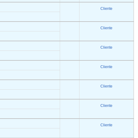
Cliente
Cliente
Cliente
Cliente
Cliente
Cliente
Cliente