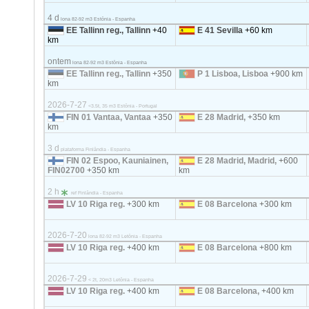
4 d
lona 82-92 m3 Estônia - Espanha
EE Tallinn reg., Tallinn
+40
E 41 Sevilla
+60 km
km
ontem
lona 82-92 m3 Estônia - Espanha
EE Tallinn reg., Tallinn
+350
P 1 Lisboa, Lisboa
+900 km
km
2026-7-27
<3.5t, 35 m3 Estônia - Portugal
FIN 01 Vantaa, Vantaa
+350
E 28 Madrid,
+350 km
km
3 d
plataforma Finlândia - Espanha
FIN 02 Espoo, Kauniainen,
E 28 Madrid, Madrid,
+600
FIN02700
+350 km
km
2 h
ref Finlândia - Espanha
LV 10 Riga reg.
+300 km
E 08 Barcelona
+300 km
2026-7-20
lona 82-92 m3 Letônia - Espanha
LV 10 Riga reg.
+400 km
E 08 Barcelona
+800 km
2026-7-29
< 2t, 20m3 Letônia - Espanha
LV 10 Riga reg.
+400 km
E 08 Barcelona,
+400 km