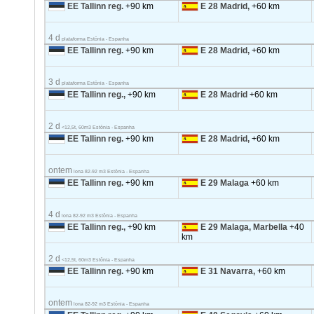
EE Tallinn reg.
+90 km
E 28 Madrid,
+60 km
4 d
plataforma Estônia - Espanha
EE Tallinn reg.
+90 km
E 28 Madrid,
+60 km
3 d
plataforma Estônia - Espanha
EE Tallinn reg.,
+90 km
E 28 Madrid
+60 km
2 d
<12,5t, 60m3 Estônia - Espanha
EE Tallinn reg.
+90 km
E 28 Madrid,
+60 km
ontem
lona 82-92 m3 Estônia - Espanha
EE Tallinn reg.
+90 km
E 29 Malaga
+60 km
4 d
lona 82-92 m3 Estônia - Espanha
EE Tallinn reg.,
+90 km
E 29 Malaga, Marbella
+40
km
2 d
<12,5t, 60m3 Estônia - Espanha
EE Tallinn reg.
+90 km
E 31 Navarra,
+60 km
ontem
lona 82-92 m3 Estônia - Espanha