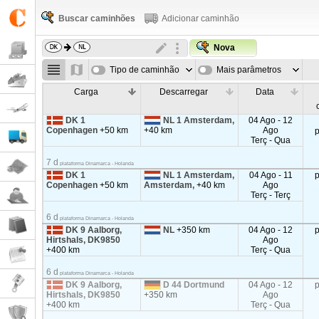
Buscar caminhões
Adicionar caminhão
Nova
Tipo de caminhão
Mais parâmetros
Carga
Descarregar
Data
DK 1
NL 1 Amsterdam,
04 Ago - 12
Copenhagen
+50 km
+40 km
Ago
Terç - Qua
7 d
plataforma Dinamarca - Holanda
DK 1
NL 1 Amsterdam,
04 Ago - 11
Copenhagen
+50 km
Amsterdam,
+40 km
Ago
Terç - Terç
6 d
plataforma Dinamarca - Holanda
DK 9 Aalborg,
NL
+350 km
04 Ago - 12
Hirtshals, DK9850
Ago
+400 km
Terç - Qua
6 d
plataforma Dinamarca - Holanda
DK 9 Aalborg,
D 44 Dortmund
04 Ago - 12
Hirtshals, DK9850
+350 km
Ago
+400 km
Terç - Qua