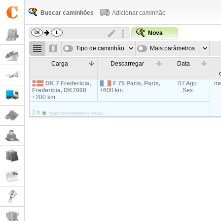
Buscar caminhões
Adicionar caminhão
Nova
Tipo de caminhão
Mais parâmetros
Carga
Descarregar
Data
DK 7 Fredericia,
F 75 Paris, Paris,
07 Ago
me
Fredericia, DK7000
+600 km
Sex
+200 km
2 h
mega 100 m3 Dinamarca - França