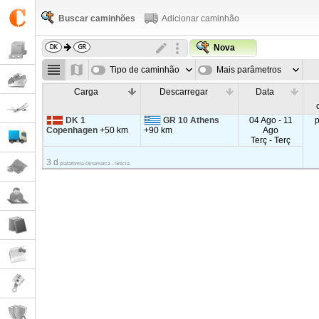
Buscar caminhões
Adicionar caminhão
Nova
Tipo de caminhão
Mais parâmetros
Carga
Descarregar
Data
DK 1
GR 10 Athens
04 Ago - 11
Copenhagen
+50 km
+90 km
Ago
Terç - Terç
3 d
plataforma Dinamarca - Grécia