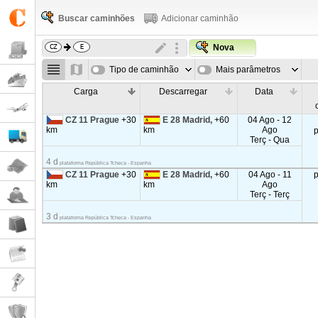
Buscar caminhões
Adicionar caminhão
Nova
Tipo de caminhão
Mais parâmetros
Carga
Descarregar
Data
CZ 11 Prague
+30
E 28 Madrid,
+60
04 Ago - 12
km
km
Ago
Terç - Qua
4 d
plataforma República Tcheca - Espanha
CZ 11 Prague
+30
E 28 Madrid,
+60
04 Ago - 11
km
km
Ago
Terç - Terç
3 d
plataforma República Tcheca - Espanha