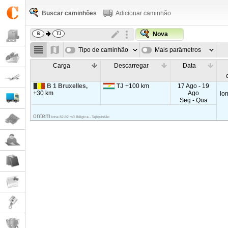
Buscar caminhões
Adicionar caminhão
Nova
Tipo de caminhão
Mais parâmetros
Carga
Descarregar
Data
B 1 Bruxelles,
TJ
+100 km
17 Ago - 19
+30 km
Ago
lo
Seg - Qua
ontem
lona 82-92 m3 Bélgica - Tajiquistão