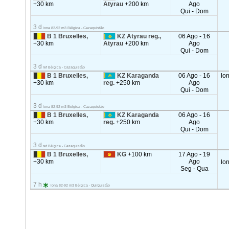
+30 km
Atyrau
+200 km
Ago
Qui - Dom
3 d
lona 82-92 m3 Bélgica - Cazaquistão
B 1 Bruxelles,
KZ Atyrau reg.,
06 Ago - 16
+30 km
Atyrau
+200 km
Ago
Qui - Dom
3 d
ref Bélgica - Cazaquistão
B 1 Bruxelles,
KZ Karaganda
06 Ago - 16
lo
+30 km
reg.
+250 km
Ago
Qui - Dom
3 d
lona 82-92 m3 Bélgica - Cazaquistão
B 1 Bruxelles,
KZ Karaganda
06 Ago - 16
+30 km
reg.
+250 km
Ago
Qui - Dom
3 d
ref Bélgica - Cazaquistão
B 1 Bruxelles,
KG
+100 km
17 Ago - 19
+30 km
Ago
lo
Seg - Qua
7 h
lona 82-92 m3 Bélgica - Quirguistão