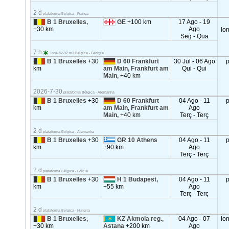
2 d
plataforma Bélgica - França
B 1 Bruxelles,
GE
+100 km
17 Ago - 19
+30 km
Ago
lo
Seg - Qua
7 h
lona 82-92 m3 Bélgica - Georgia
B 1 Bruxelles
+30
D 60 Frankfurt
30 Jul - 06 Ago
km
am Main, Frankfurt am
Qui - Qui
Main,
+40 km
2026-7-30
plataforma Bélgica - Alemanha
B 1 Bruxelles
+30
D 60 Frankfurt
04 Ago - 11
km
am Main, Frankfurt am
Ago
Main,
+40 km
Terç - Terç
2 d
plataforma Bélgica - Alemanha
B 1 Bruxelles
+30
GR 10 Athens
04 Ago - 11
km
+90 km
Ago
Terç - Terç
2 d
plataforma Bélgica - Grécia
B 1 Bruxelles
+30
H 1 Budapest,
04 Ago - 11
km
+55 km
Ago
Terç - Terç
2 d
plataforma Bélgica - Hungria
B 1 Bruxelles,
KZ Akmola reg.,
04 Ago - 07
lo
+30 km
Astana
+200 km
Ago