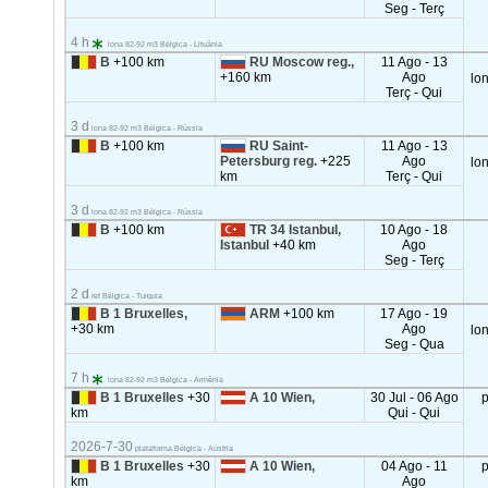
Seg - Terç
4 h
lona 82-92 m3 Bélgica - Lituânia
B
+100 km
RU Moscow reg.,
11 Ago - 13
+160 km
Ago
lo
Terç - Qui
3 d
lona 82-92 m3 Bélgica - Rússia
B
+100 km
RU Saint-
11 Ago - 13
Petersburg reg.
+225
Ago
lo
km
Terç - Qui
3 d
lona 82-92 m3 Bélgica - Rússia
B
+100 km
TR 34 Istanbul,
10 Ago - 18
Istanbul
+40 km
Ago
Seg - Terç
2 d
ref Bélgica - Turquia
B 1 Bruxelles,
ARM
+100 km
17 Ago - 19
+30 km
Ago
lo
Seg - Qua
7 h
lona 82-92 m3 Bélgica - Armênia
B 1 Bruxelles
+30
A 10 Wien,
30 Jul - 06 Ago
km
Qui - Qui
2026-7-30
plataforma Bélgica - Aústria
B 1 Bruxelles
+30
A 10 Wien,
04 Ago - 11
km
Ago