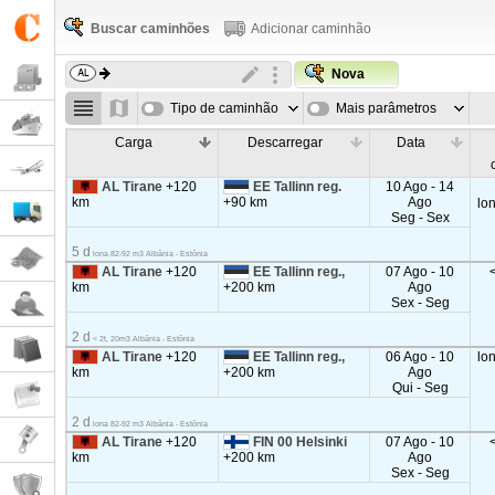
Buscar caminhões
Adicionar caminhão
Nova
Tipo de caminhão
Mais parâmetros
Carga
Descarregar
Data
AL Tirane
+120
EE Tallinn reg.
10 Ago - 14
km
+90 km
Ago
lo
Seg - Sex
5 d
lona 82-92 m3 Albânia - Estônia
AL Tirane
+120
EE Tallinn reg.,
07 Ago - 10
km
+200 km
Ago
Sex - Seg
2 d
< 2t, 20m3 Albânia - Estônia
AL Tirane
+120
EE Tallinn reg.,
06 Ago - 10
lo
km
+200 km
Ago
Qui - Seg
2 d
lona 82-92 m3 Albânia - Estônia
AL Tirane
+120
FIN 00 Helsinki
07 Ago - 10
km
+200 km
Ago
Sex - Seg