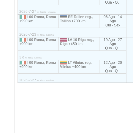
Qua - Qui
2026-7-27
ref Grécia - Lituânia
I 00 Roma, Roma
EE Tallinn reg.,
06 Ago - 14
+990 km
Tallinn
+700 km
Ago
Qui - Sex
2026-7-23
ref Itália - Estônia
I 00 Roma, Roma
LV 10 Riga reg.,
19 Ago - 27
+990 km
Riga
+450 km
Ago
Qua - Qui
3 d
ref Itália - Letônia
I 00 Roma, Roma
LT Vilnius reg.,
12 Ago - 20
+990 km
Vilnius
+400 km
Ago
Qua - Qui
2026-7-27
ref Itália - Lituânia