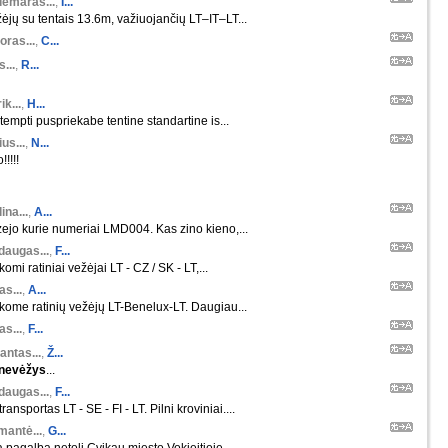
demaras...
,
I...
ėjų su tentais 13.6m, važiuojančių LT–IT–LT...
oras...
,
C...
s...
,
R...
ik...
,
H...
tempti puspriekabe tentine standartine is...
us...
,
N...
!!!!!
ina...
,
A...
ejo kurie numeriai LMD004. Kas zino kieno,...
daugas...
,
F...
komi ratiniai vežėjai LT - CZ / SK - LT,...
s...
,
A...
škome ratinių vežėjų LT-Benelux-LT. Daugiau...
s...
,
F...
antas...
,
Ž...
nevėžys
...
daugas...
,
F...
ansportas LT - SE - FI - LT. Pilni kroviniai....
mantė...
,
G...