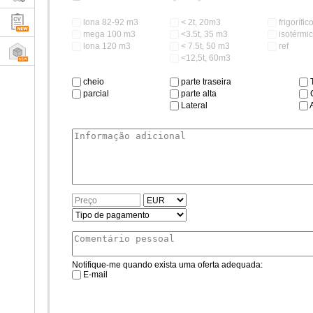
lona 82-92 m3
< 2t, 20m3
frigorífic
mega 100 m3
<3.5t, 35 m3
isotérmi
lona 120 m3
< 7.5t, 50 m3
ref
<12,5t, 60m3
cheio
parte traseira
T
parcial
parte alta
C
Lateral
Notifique-me quando exista uma oferta adequada:
E-mail