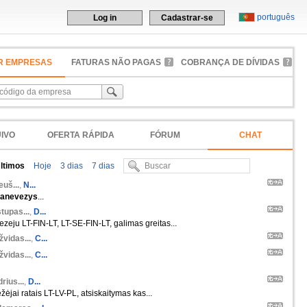
português
Log in
Cadastrar-se
R EMPRESAS
FATURAS NÃO PAGAS
COBRANÇA DE DÍVIDAS
IVO
OFERTA RÁPIDA
FÓRUM
CHAT
ltimos
Hoje
3 dias
7 dias
euš...
,
N...
anevezys
...
tupas...
,
D...
zeju LT-FIN-LT, LT-SE-FIN-LT, galimas greitas...
žvidas...
,
C...
žvidas...
,
C...
rius...
,
D...
žėjai ratais LT-LV-PL, atsiskaitymas kas...