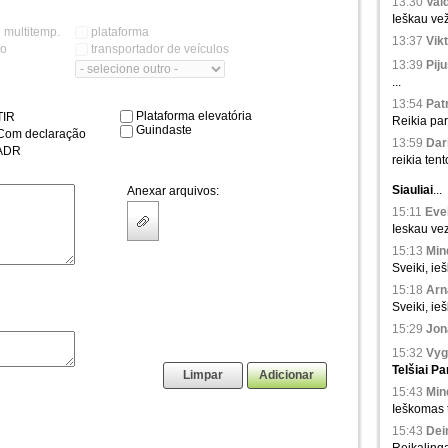
13:30
Val
Ieškau vež
o multitemp.
plataforma
13:37
Vikt
co
transportador de veículos
13:39
Piju
...
13:54
Patr
Plataforma elevatória
IR
Reikia par
Guindaste
om declaração
13:59
Dari
ADR
reikia tento
Siauliai
...
Anexar arquivos:
15:11
Evel
Ieskau vez
15:13
Min
Sveiki, ieš
15:18
Arna
Sveiki, ie
15:29
Jona
15:32
Vyg
Telšiai
Pa
15:43
Min
Ieškomas tr
15:43
Dei