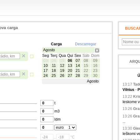
ova carga
BUSCA
Carga
Descarregar
Agosto
Seg
Terç
Qua
Qui
Sex
Sáb
Dom
03
04
05
06
07
08
09
ARQU
10
11
12
13
14
15
16
17
18
19
20
21
22
23
24
25
26
27
28
29
30
Ú
Agosto
13:17
Tad
Vilnius
-
P
13:22
Kris
Ieskome ve
t
13:26
Gra
m3
13:26
Gra
ldm
...
13:30
Gied
Ieškomi ve
...
°C