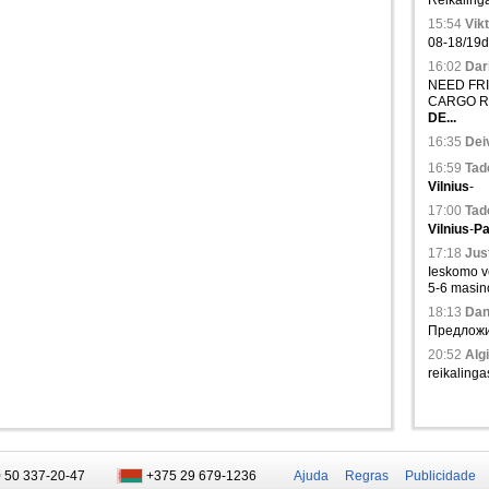
Reikalinga
15:54
Vikt
08-18/19d.,
16:02
Dari
NEED FRIG
CARGO R
DE...
16:35
Deiv
16:59
Tad
Vilnius
-
17:00
Tad
Vilnius
-
Pa
17:18
Just
Ieskomo ve
5-6 masinos
18:13
Dani
Предложи
20:52
Algi
reikalinga
 50 337-20-47
+375 29 679-1236
Ajuda
Regras
Publicidade