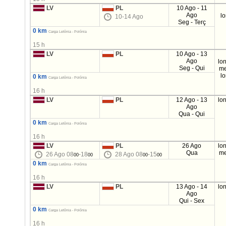
LV
PL
10 Ago - 11
Ago
l
10-14 Ago
Seg - Terç
0 km
Carga Letônia - Polônia
15 h
LV
PL
10 Ago - 13
Ago
lo
Seg - Qui
me
l
0 km
Carga Letônia - Polônia
16 h
LV
PL
12 Ago - 13
lo
Ago
Qua - Qui
0 km
Carga Letônia - Polônia
16 h
LV
PL
26 Ago
lo
Qua
me
26 Ago 08
-18
28 Ago 08
-15
00
00
00
00
0 km
Carga Letônia - Polônia
16 h
LV
PL
13 Ago - 14
lo
Ago
Qui - Sex
0 km
Carga Letônia - Polônia
16 h