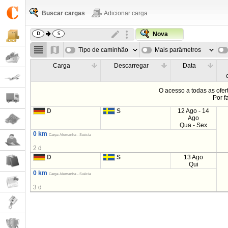
Buscar cargas
Adicionar carga
Nova
Tipo de caminhão
Mais parâmetros
Carga
Descarregar
Data
O acesso a todas as ofe
Por f
D
S
12 Ago - 14
Ago
Qua - Sex
0 km
Carga Alemanha - Suécia
2 d
D
S
13 Ago
Qui
0 km
Carga Alemanha - Suécia
3 d