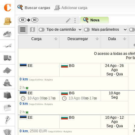
Buscar cargas
Adicionar carga
Nova
Tipo de caminhão
Mais parâmetros
Carga
Descarregar
Data
O acesso a todas as ofe
Por f
EE
BG
24 Ago - 26
Ago
Seg - Qua
0 km
Carga Estônia - Bulgária
2 h
EE
BG
10 Ago
Seg
10 Ago 08
-17
13 Ago 08
-17
00
00
00
00
0 km
Carga Estônia - Bulgária
2 h
EE
BG
10 Ago - 12
Ago
Seg - Qua
0 km
, 2500 EUR
Carga Estônia - Bulgária