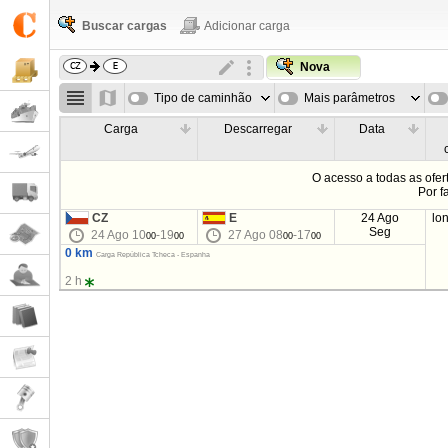
Buscar cargas
Adicionar carga
Nova
Tipo de caminhão
Mais parâmetros
Carga
Descarregar
Data
O acesso a todas as ofe
Por f
CZ
E
24 Ago
lo
Seg
24 Ago 10
-19
27 Ago 08
-17
00
00
00
00
0 km
Carga República Tcheca - Espanha
2 h