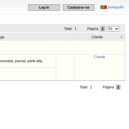
português
Log in
Cadastrar-se
Total:
1
Página
1
rga
Cliente
s
.
Cliente
ionada, parcial, parte alta,
Total:
1
Página
1