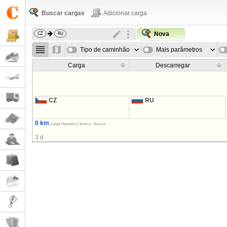
Buscar cargas
Adicionar carga
Nova
Tipo de caminhão
Mais parâmetros
Carga
Descarregar
CZ
RU
0 km
Carga República Tcheca - Rússia
3 d