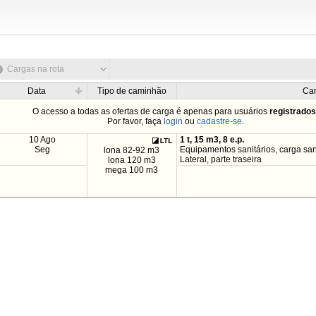
Cargas na rota
Data
Tipo de caminhão
Ca
O acesso a todas as ofertas de carga é apenas para usuários
registrado
Por favor, faça
login
ou
cadastre-se
.
10 Ago
1 t, 15 m3, 8 e.p.
Seg
Equipamentos sanitários, carga sanc
lona 82-92 m3
Lateral, parte traseira
lona 120 m3
mega 100 m3